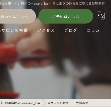
松本市、村井周辺のmacana_hair | まとまりのある髪に整える髪質改善
い合わせはこちら
ご予約はこちら
当サロンの特徴
アクセス
ブログ
コラム
髪質改善
縮毛矯正
パーマ
ダメージケア
ショートヘア
井の美容院ならmacana_hair
当サロンの特徴
髪質改善