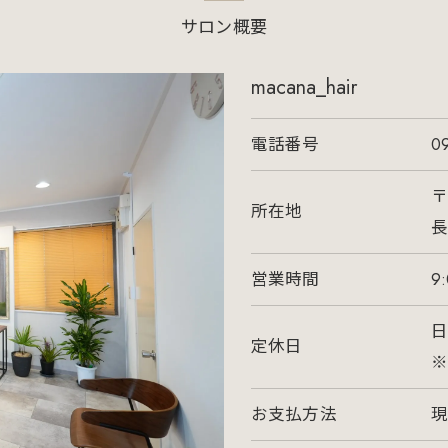
サロン概要
macana_hair
電話番号
09
〒
所在地
長
営業時間
9
日
定休日
お支払方法
現