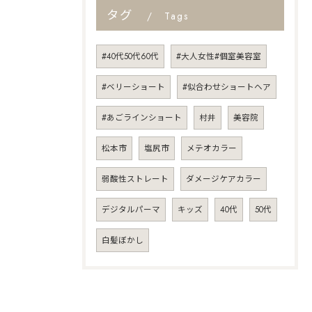
タグ
Tags
#40代50代60代
#大人女性#個室美容室
#ベリーショート
#似合わせショートヘア
#あごラインショート
村井
美容院
松本市
塩尻市
メテオカラー
弱酸性ストレート
ダメージケアカラー
デジタルパーマ
キッズ
40代
50代
白髪ぼかし