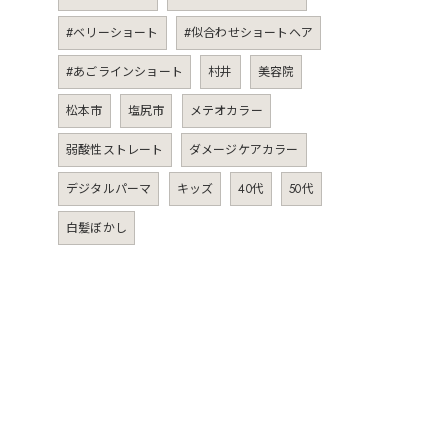
#ベリーショート
#似合わせショートヘア
#あごラインショート
村井
美容院
松本市
塩尻市
メテオカラー
弱酸性ストレート
ダメージケアカラー
デジタルパーマ
キッズ
40代
50代
白髪ぼかし