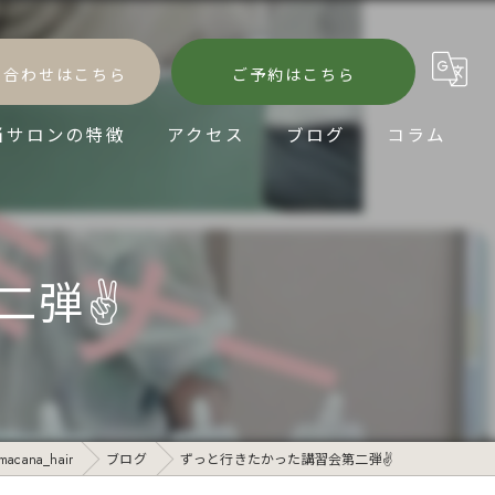
い合わせはこちら
ご予約はこちら
当サロンの特徴
アクセス
ブログ
コラム
髪質改善
縮毛矯正
弾✌️
パーマ
ダメージケア
ショートヘア
ana_hair
ブログ
ずっと行きたかった講習会第二弾✌️