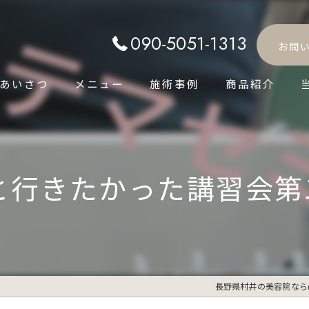
090-5051-1313
お問
あいさつ
メニュー
施術事例
商品紹介
と行きたかった講習会第二
長野県村井の美容院ならmac