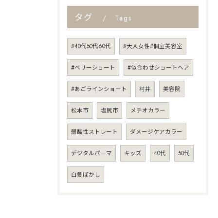
タグ
Tags
#40代50代60代
#大人女性#個室美容室
#ベリーショート
#似合わせショートヘア
#あごラインショート
村井
美容院
松本市
塩尻市
メテオカラー
弱酸性ストレート
ダメージケアカラー
デジタルパーマ
キッズ
40代
50代
白髪ぼかし