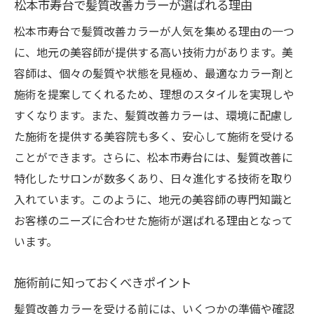
松本市寿台の美容師が提案するカラーメニ
松本市寿台で髪質改善カラーが選ばれる理由
ュー
松本市寿台で髪質改善カラーが人気を集める理由の一つ
髪質改善カラーで得られる長期的効果
に、地元の美容師が提供する高い技術力があります。美
実際の施術過程とその効果
容師は、個々の髪質や状態を見極め、最適なカラー剤と
施術を提案してくれるため、理想のスタイルを実現しや
美容師が語る成功事例と失敗を防ぐポイン
すくなります。また、髪質改善カラーは、環境に配慮し
ト
た施術を提供する美容院も多く、安心して施術を受ける
トリートメント成分たっぷりの髪質改善カラー
ことができます。さらに、松本市寿台には、髪質改善に
で美髪を手に入れる方法
特化したサロンが数多くあり、日々進化する技術を取り
髪に優しいトリートメント成分の効果
入れています。このように、地元の美容師の専門知識と
カラーリングとトリートメントのベストな
お客様のニーズに合わせた施術が選ばれる理由となって
組み合わせ
います。
髪の健康を守るための施術後ケア
トリートメント成分を選ぶ際のポイント
施術前に知っておくべきポイント
髪質改善カラーとトリートメントの相乗効
髪質改善カラーを受ける前には、いくつかの準備や確認