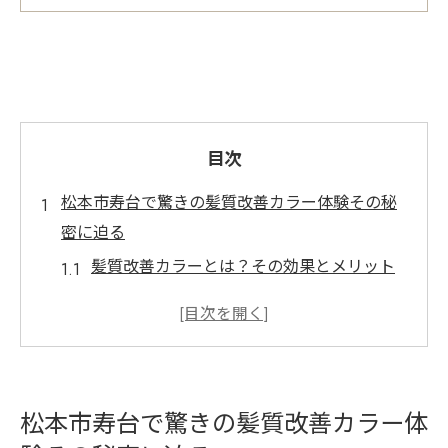
目次
松本市寿台で驚きの髪質改善カラー体験その秘
密に迫る
髪質改善カラーとは？その効果とメリット
松本市寿台で髪質改善カラーが選ばれる理
由
施術前に知っておくべきポイント
髪質改善カラーを実現する最新技術
松本市寿台で驚きの髪質改善カラー体
施術後のケア方法と色持ちを良くするコツ