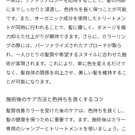
ー剤は、ナノテクノロジーを応用することで、髪の内部
にまでしっかりと浸透し、色持ちを長く保つことが可能
サロンでの施術の流れと注意点
です。また、オーガニック成分を使用したトリートメン
春の髪色トレンドと髪質改善
トが同時に行われることで、髪に優しく、ダメージを極
新しい季節に向けた髪のお手入れ
力抑えた仕上がりが期待できます。さらに、カラーリン
予約前に知っておくべき情報
グの際には、パーソナライズされたアプローチが取ら
髪質改善カラーの選び方松本市寿台のプロが教
れ、一人ひとりの髪質や希望するスタイルに合わせた施
えるポイント
術が実現されます。これにより、単に色を変えるだけで
自分に合った髪質改善カラーの見つけ方
なく、髪自体の質感を向上させ、美しい髪を維持するこ
失敗しないサロン選びのコツ
とが可能になります。
美容師が教えるカラー選びの注意点
施術後のケア方法と色持ちを良くするコツ
施術前に考慮すべき要素
髪質改善カラーを受けた後のケアは、色持ちを良くし、
プロが薦める髪質に合ったカラー
髪の健康を保つために重要です。まず、施術後はカラー
長期的な美髪を保つための選択肢
専用のシャンプーとトリートメントを使いましょう。こ
美しさを引き出す髪質改善カラー松本市寿台の