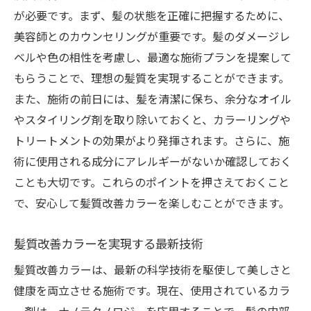
果
が必要です。まず、髪の状態を正確に把握するために、
持続する美髪のための習慣
美容師とのカウンセリングが重要です。髪のダメージレ
松本市寿台で人気の髪質改善カラーその効果と
ベルや色の相性を考慮し、最適な施術プランを提案して
体験者の声
もらうことで、理想の髪質を実現することができます。
また、施術の前日には、髪を清潔に保ち、余分なオイル
体験者が語る髪質改善カラーの実際
やスタイリング剤を取り除いておくと、カラーリングや
人気の秘密：効果を実感した理由
トリートメントの効果がより発揮されます。さらに、施
施術後の変化とその持続期間
術に使用される成分にアレルギーがないか確認しておく
口コミから見る髪質改善カラーの評判
ことも大切です。これらのポイントを押さえておくこと
人気サロンが提供する安心の理由
で、安心して髪質改善カラーを楽しむことができます。
体験者のリアルな声から学ぶ
髪質改善カラーで春を迎える！松本市寿台のお
髪質改善カラーを実現する最新技術
すすめサロン情報
髪質改善カラーは、最新の科学技術を駆使して美しさと
春にぴったりの髪質改善カラー
健康を両立させる施術です。現在、使用されているカラ
松本市寿台でおすすめのサロン選び