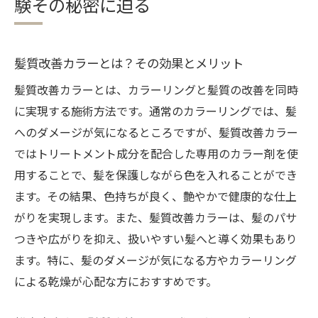
験その秘密に迫る
実際に体験した人々の声
髪質改善カラーで叶える理想の髪質松本市寿台
の最新トレンド
髪質改善カラーとは？その効果とメリット
今注目の髪質改善カラーのスタイル
髪質改善カラーとは、カラーリングと髪質の改善を同時
トレンドカラーと髪質改善の融合
に実現する施術方法です。通常のカラーリングでは、髪
松本市寿台で人気のカラー技術
へのダメージが気になるところですが、髪質改善カラー
ではトリートメント成分を配合した専用のカラー剤を使
個々の髪質に合わせたカラープラン
用することで、髪を保護しながら色を入れることができ
髪質改善カラーによる長持ちする美髪
ます。その結果、色持ちが良く、艶やかで健康的な仕上
髪質改善とカラーの相性を見極める
がりを実現します。また、髪質改善カラーは、髪のパサ
専門美容師が語る松本市寿台の髪質改善カラー
つきや広がりを抑え、扱いやすい髪へと導く効果もあり
の魅力
ます。特に、髪のダメージが気になる方やカラーリング
専門家が解説する髪質改善カラーの特長
による乾燥が心配な方におすすめです。
美容師が推奨する施術前の準備