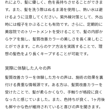
れにより、髪に優しく、色を長持ちさせることができま
最新施術を試してみよう
す。また、髪を洗う際はぬるま湯を使用し、熱い水は避
最新の髪質改善カラー技術
けるように注意してください。紫外線対策として、外出
施術の流れとその効果を検証
時には帽子をかぶることも有効です。さらに、定期的に
美しさを引き出すための髪質改善法
美容院でのトリートメントを受けることで、髪の内部か
施術の前後で変わる髪の印象
らケアを施し、髪質改善カラーの美しさを長く楽しむこ
最新技術で叶える理想の髪質
とができます。これらのケア方法を実践することで、理
想の髪色をより長くキープすることが可能です。
松本市寿台で体感する美髪革命
実際に体験した人々の声
髪質改善カラーを体験した方々の声は、施術の効果を裏
付ける貴重な情報源です。ある方は、髪質改善カラーを
受けたことで、髪が柔らかくなり、手触りが格段に良く
なったと感じていました。また、色持ちが良く、1ヶ月後
も鮮やかな色が維持されていると喜びの声を聞きます。