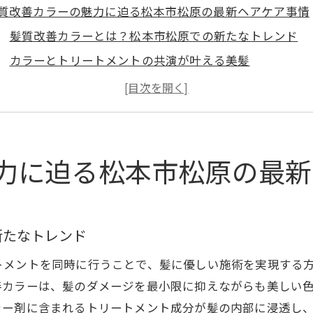
質改善カラーの魅力に迫る松本市松原の最新ヘアケア事情
髪質改善カラーとは？松本市松原での新たなトレンド
カラーとトリートメントの共演が叶える美髪
松本市松原の美容院で人気の髪質改善カラーの特徴
髪質改善カラーがもたらす髪の健康と輝き
松本市松原での髪質改善カラーの選び方
髪質改善カラーで理想のスタイルを手に入れる方法
力に迫る松本市松原の最新
質改善カラーで叶える理想の髪へ松本市松原の美容院での
髪質改善カラーの効果を最大限に引き出すテクニック
松本市松原の美容院で体験する個別対応型施術
新たなトレンド
ダメージレスな髪質改善カラーの秘密
トメントを同時に行うことで、髪に優しい施術を実現する
髪質改善カラーを支える特別なトリートメント
善カラーは、髪のダメージを最小限に抑えながらも美しい
髪質改善カラーで長持ちする色合いを実現する方法
ラー剤に含まれるトリートメント成分が髪の内部に浸透し