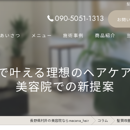
090-5051-1313
お問
あいさつ
メニュー
施術事例
商品紹介
で叶える理想のヘアケ
美容院での新提案
長野県村井の美容院ならmacana_hair
コラム
髪質改