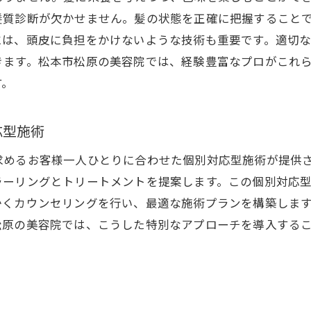
松本市松原での髪質改善カラー体験者の声
髪質診断が欠かせません。髪の状態を正確に把握すること
髪質改善カラー施術後のアフターケア方法
には、頭皮に負担をかけないような技術も重要です。適切
髪質改善カラーで得られる自信と喜び
きます。松本市松原の美容院では、経験豊富なプロがこれ
松本市松原での髪質改善カラーの評判と口コミ
す。
健康的な美髪を維持するための髪質改善カラーの秘訣
応型施術
求めるお客様一人ひとりに合わせた個別対応型施術が提供
ラーリングとトリートメントを提案します。この個別対応
かくカウンセリングを行い、最適な施術プランを構築しま
松原の美容院では、こうした特別なアプローチを導入する