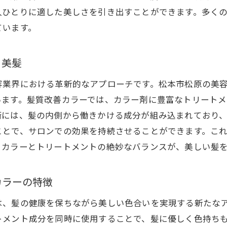
人ひとりに適した美しさを引き出すことができます。多く
松本市松原での髪質改善カラーの新しいトレンド
ています。
本市松原で体験する髪質改善カラーとトリートメントの相
髪質改善カラーとトリートメントが融合した施術とは
る美髪
松本市松原での髪質改善カラーの選び方
トリートメント成分が髪に与える恩恵
容業界における革新的なアプローチです。松本市松原の美
います。髪質改善カラーでは、カラー剤に豊富なトリート
髪質改善カラーで得られる艶やかな仕上がり
術には、髪の内側から働きかける成分が組み込まれており
松本市松原の美容院で相談できる髪質改善カラー
ことで、サロンでの効果を持続させることができます。こ
髪質改善カラーを最大限に活かすためのケア方法
。カラーとトリートメントの絶妙なバランスが、美しい髪
質改善カラーの秘密松本市松原での美髪戦略を探る
髪質改善カラーの背景にある科学
カラーの特徴
松本市松原の美容院での最新カラー技術
は、髪の健康を保ちながら美しい色合いを実現する新たな
髪質に応じたカスタマイズカラーの提案
トメント成分を同時に使用することで、髪に優しく色持ち
髪質改善におけるカラー剤の選び方