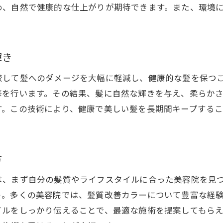
め、自然で健康的な仕上がりが期待できます。また、環境
美髪を保つための髪質改善カラーの活用法
松本市松原での髪質改善カラーの実績と事例
本市松原の美容院で進化する髪質改善カラーの選び方
輝き
髪質改善カラーを選ぶ際のポイント
較して髪へのダメージを大幅に軽減し、健康的な髪を保つ
松本市松原での髪質改善カラー施術の流れ
修を行います。その結果、髪に自然な輝きを与え、柔らか
髪質改善カラーを選ぶ際の注意点
す。この技術により、健康で美しい髪を長期間キープする
松本市松原の美容院でのカラーカウンセリング
髪質改善カラーを施す前に知っておくべきこと
髪質改善カラーを選択する際の最新情報
方
質改善カラーを活かした松本市松原の美容院の新しいアプ
は、まず自分の髪質やライフスタイルに合った美容院を見
松本市松原での髪質改善カラーの独自メニュー
う。多くの美容院では、髪質改善カラーについて豊富な経
髪質改善カラーで健康的な美髪を実現する方法
イルをしっかり伝えることで、最適な施術を提案してもら