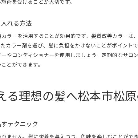
美容院での髪質改善カラー施術の詳細
い施術を受けることが大切です。
松本市松原での髪質改善カラー体験談
髪質改善カラーで得られる新たな美しさ
に入れる方法
松本市松原での髪質改善カラーの未来
善カラーを活用することが効果的です。髪質改善カラーは
本市松原で実現する髪質改善カラーのメリットと施術方法
れたカラー剤を選び、髪に負担をかけないことがポイント
髪質改善カラーの具体的なメリットとは
プーやコンディショナーを使用しましょう。定期的なサロ
つことができます。
松本市松原での髪質改善カラー施術のプロセス
髪質改善カラーがもたらす長期的な効果
松本市松原の美容院での成功事例
える理想の髪へ松本市松原
髪質改善カラーの選択がもたらす生活の変化
松本市松原の美容院の髪質改善カラー事情
質改善カラーで健康的な美髪を松本市松原の美容院で実感
出すテクニック
髪質改善カラーがもたらす健康的な髪質
ありません。髪に栄養を与えつつ、色味を楽しむことがで