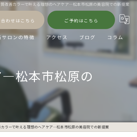
髪質改善カラーで叶える理想のヘアケア―松本市松原の美容院での新提案
い合わせはこちら
ご予約はこちら
当サロンの特徴
アクセス
ブログ
コラム
髪質改善
ア―松本市松原の
縮毛矯正
パーマ
ダメージケア
ショートヘア
善カラーで叶える理想のヘアケア―松本市松原の美容院での新提案