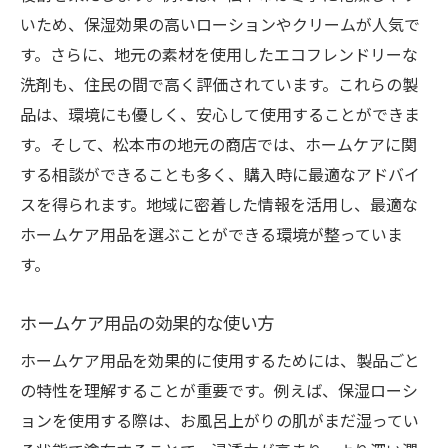
効率を高めるホームケアガジェット
いため、保湿効果の高いローションやクリームが人気で
生活の質を向上させるアイディア
す。さらに、地元の素材を使用したエコフレンドリーな
松本市村井町北のホームケア市場のトレンドを
洗剤も、住民の間で高く評価されています。これらの製
チェック
品は、環境にも優しく、安心して使用することができま
最新のホームケア製品トレンド
す。そして、松本市の地元の商店では、ホームケアに関
する相談ができることも多く、購入時に最適なアドバイ
地域で人気のホームケアアイテム
スを得られます。地域に密着した情報を活用し、最適な
環境意識の高まりとエコ製品の流行
ホームケア用品を選ぶことができる環境が整っていま
新技術を取り入れたホームケア用品
す。
地域の健康に関するトレンド分析
人気のホームケアブランドとその特徴
ホームケア用品の効果的な使い方
日常生活を豊かにするホームケア用品の選び方
ホームケア用品を効果的に使用するためには、製品ごと
ライフスタイルに合ったアイテム選び
の特性を理解することが重要です。例えば、保湿ローシ
健康と美をサポートするホームケア商品
ョンを使用する際は、お風呂上がりの肌がまだ湿ってい