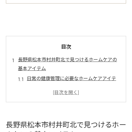
目次
長野県松本市村井町北で見つけるホームケアの
基本アイテム
日常の健康管理に必要なホームケアアイテ
ム
高品質なホームケア製品を選ぶポイント
松本市村井町北で手に入るおすすめホーム
ケア用品
長野県松本市村井町北で見つけるホー
ホームケア用品の効果的な使い方