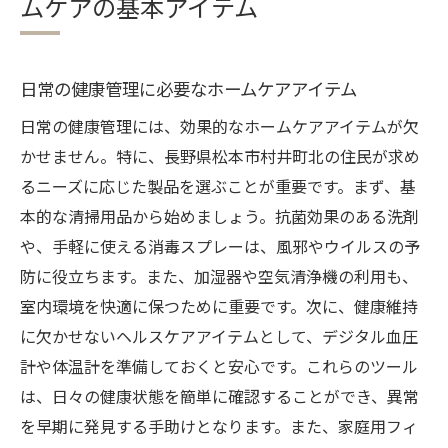
ムケアの基本アイテム
家庭で活用できるホームケアの便利アイテ
ム
持っていると便利なホームケア必需品
日常の健康管理に必要なホームケアアイテム
地域特有のニーズに応えるホームケア用品選び
日常の健康管理には、効果的なホームケアアイテムが欠
のコツ
かせません。特に、長野県松本市村井町北の住民が求め
気候に合わせたホームケア用品の選び方
るニーズに応じた製品を選ぶことが重要です。まず、基
松本市特有の健康ニーズに応じた製品選び
本的な清掃用品から始めましょう。抗菌効果のある洗剤
地域住民の声を反映したホームケア製品
や、手軽に使える消毒スプレーは、風邪やウイルスの予
防に役立ちます。また、加湿器や空気清浄機の利用も、
環境に優しいホームケア用品の選び方
室内環境を快適に保つために重要です。次に、健康維持
季節ごとのホームケアニーズと対策
に欠かせないヘルスケアアイテムとして、デジタル血圧
地域の伝統的なケア方法を取り入れる
計や体温計を準備しておくと安心です。これらのツール
ホームケア用品を選ぶ際に考慮すべきポイント
は、日々の健康状態を簡単に確認することができ、異常
安全性を重視したホームケア製品の選び方
を早期に発見する手助けとなります。また、家庭用フィ