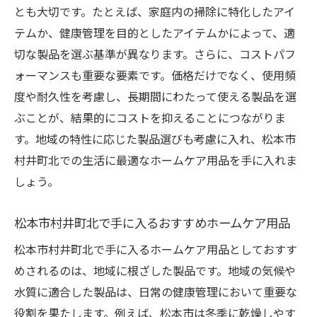
とも大切です。たとえば、家庭内の掃除に特化したアイ
地元の素材を使ったホームケア製品
テムか、健康管理を目的としたアイテムかによって、適
地域文化を反映した製品選び
切な製品を選ぶ基準が異なります。さらに、コストパフ
伝統技術を活かしたホームケア用品
ォーマンスも重要な要素です。価格だけでなく、使用頻
地域企業によるオリジナル商品
度や耐久性を考慮し、長期間にわたって使える製品を選
地元産品を活用したホームケア製品
ぶことが、結果的にコストを抑えることにつながりま
地域の資源を活用したエコ商品
す。地域の特性に応じた製品選びも考慮に入れ、松本市
村井町北での生活に最適なホームケア用品を手に入れま
快適な暮らしを実現するためのホームケア用品
しょう。
の選定基準
健康をサポートするホームケア用品
松本市村井町北で手に入るおすすめホームケア用品
ストレスを軽減するためのリラクゼーショ
松本市村井町北で手に入るホームケア用品としておすす
ンアイテム
めされるのは、地域に根ざした製品です。地域の気候や
毎日の生活を快適にするアイテム選び
水質に適合した製品は、日常の健康管理において重要な
家族全員が使えるホームケア用品
役割を果たします。例えば、松本市は冬季に乾燥しやす