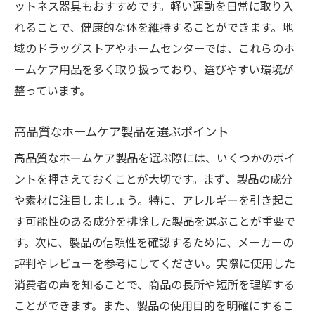
費用対効果の高い製品の見分け方
ットネス器具もおすすめです。軽い運動を日常に取り入
口コミやレビューの活用法
れることで、健康的な体を維持することができます。地
ホームケア用品の選定基準
域のドラッグストアやホームセンターでは、これらのホ
ームケア用品を多く取り扱っており、選びやすい環境が
アレルギー対策を考慮した商品選び
整っています。
製品の持続可能性を考えた選び方
松本市村井町北でのホームケア用品購入時に注
高品質なホームケア製品を選ぶポイント
意すべきこと
高品質なホームケア製品を選ぶ際には、いくつかのポイ
信頼できる販売店の見つけ方
ントを押さえておくことが大切です。まず、製品の成分
購入前に確認すべき製品情報
や素材に注目しましょう。特に、アレルギーを引き起こ
ホームケア用品の返品・交換ポリシー
す可能性のある成分を排除した製品を選ぶことが重要で
地域限定のお得な購入方法
す。次に、製品の信頼性を確認するために、メーカーの
オンライン購入のメリットとデメリット
評判やレビューを参考にしてください。実際に使用した
地域のイベントやフェアでの情報収集
消費者の声を知ることで、商品の長所や短所を理解する
ことができます。また、製品の使用目的を明確にするこ
地域の特性を活かしたホームケア用品の選び方