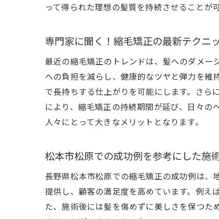
って得られた理想の髪質を持続させることが
施
松
専門家に聞く！縮毛矯正の最新テクニ
松本市
最近の縮毛矯正のトレンドは、髪へのダメー
安
への負担を減らし、健康的なツヤと弾力を維
技
で長持ちする仕上がりを可能にします。さら
縮
により、縮毛矯正の持続期間が延び、日々の
施
人々にとって大きなメリットとなります。
松
安
松本市松原での成功例を参考にした施
クセ毛
長野県松本市松原での縮毛矯正の成功例は、
最
提供し、顧客の満足度を高めています。例え
部
た、施術後には髪を傷めずに美しさを保つた