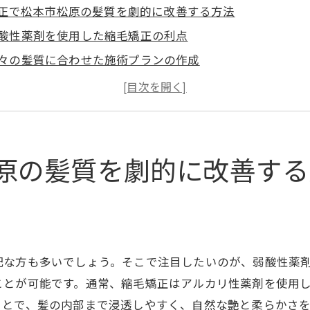
正で松本市松原の髪質を劇的に改善する方法
酸性薬剤を使用した縮毛矯正の利点
々の髪質に合わせた施術プランの作成
術後の髪質維持のためのケア方法
門家に聞く！縮毛矯正の最新テクニック
本市松原での成功例を参考にした施術
毛矯正で得られる理想の髪質とは？
原の髪質を劇的に改善する
松原で縮毛矯正を受ける際のポイントと注意点
前カウンセリングの重要性
術前後の髪の状態チェック
毛矯正に適したヘアケア製品の選び方
配な方も多いでしょう。そこで注目したいのが、弱酸性薬
術後に避けるべき行動とは
ことが可能です。通常、縮毛矯正はアルカリ性薬剤を使用
頼できる美容師を選ぶポイント
ことで、髪の内部まで浸透しやすく、自然な艶と柔らかさ