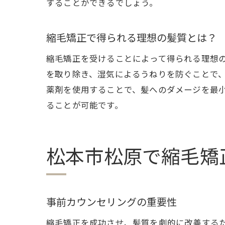
ト
することができるでしょう。
プ
施
縮毛矯正で得られる理想の髪質とは？
松
縮毛矯正を受けることによって得られる理想
松本市
を取り除き、湿気によるうねりを防ぐことで
ダ
薬剤を使用することで、髪へのダメージを最
ることが可能です。
弱
サ
ダ
松本市松原で縮毛矯
施
松
縮毛矯
事前カウンセリングの重要性
縮
縮毛矯正を成功させ、髪質を劇的に改善する