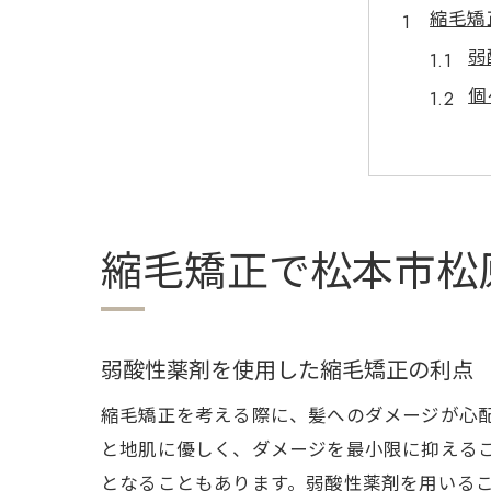
縮毛矯
弱
個
施
専
松
縮
縮毛矯正で松本市松
松本市
事
施
弱酸性薬剤を使用した縮毛矯正の利点
縮
縮毛矯正を考える際に、髪へのダメージが心
施
と地肌に優しく、ダメージを最小限に抑える
信
となることもあります。弱酸性薬剤を用いる