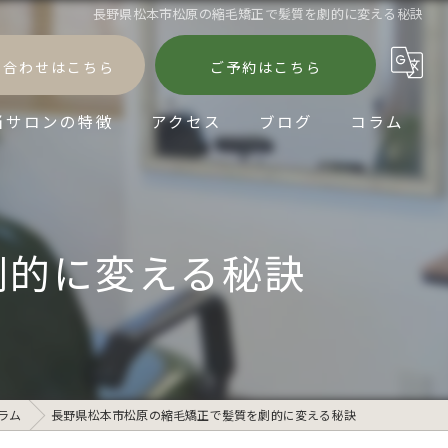
長野県松本市松原の縮毛矯正で髪質を劇的に変える秘訣
い合わせはこちら
ご予約はこちら
当サロンの特徴
アクセス
ブログ
コラム
髪質改善
縮毛矯正
劇的に変える秘訣
パーマ
ダメージケア
ショートヘア
ラム
長野県松本市松原の縮毛矯正で髪質を劇的に変える秘訣