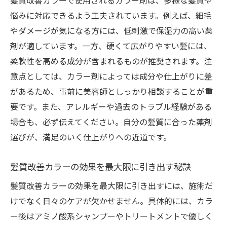
髪質改善カラーで使用されるカラー剤は、多様な髪質や
毎日のケアで髪質改善カラー効果をキープ
悩みに対応できるよう工夫されています。例えば、細毛
やダメージが気になる方には、低刺激で保湿力の高い薬
髪質改善カラーと相性の良いアイテム紹介
剤が適しています。一方、硬くて広がりやすい髪には、
忙しい方でも続けられる髪質改善カラー習
柔軟性を高める成分が含まれるものが推奨されます。注
慣
意点としては、カラー剤によっては成分や仕上がりに差
カラーの持ちを良くするヘアケアの工夫
があるため、事前に美容師としっかり相談することが重
髪質改善カラー後に避けたいNG習慣とは
要です。また、アレルギーや過去のトラブル経験がある
松本市松原で選ばれる髪質改善カラーの魅力
場合も、必ず伝えてください。自分の髪質に合った薬剤
松本市松原の髪質改善カラーが人気の理由
選びが、満足のいく仕上がりへの近道です。
地元で信頼される髪質改善カラー施術とは
髪質改善カラーの効果を最大限に引き出す秘訣
髪質改善カラーで地域に根ざした美髪体験
松本市松原で受けられる施術の特徴を紹介
髪質改善カラーの効果を最大限に引き出すには、施術だ
けでなく日々のケアが欠かせません。具体的には、カラ
髪質改善カラーが多く選ばれるポイント
ー後はアミノ酸系シャンプーやトリートメントで優しく
口コミで広がる髪質改善カラーの魅力