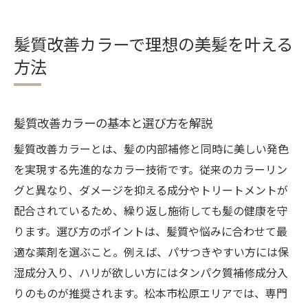
髪質や悩みに合うカラー剤の特徴と注意点
髪質改善カラーの効果を最大限に引き出す
髪質改善カラーで理想の美髪を叶える
秘訣
方法
髪質改善カラー初心者でも安心のポイント
長野県松本市松原で注目の髪質改善カラー体験
松本市松原で人気の髪質改善カラー施術例
髪質改善カラーの基本と選び方を解説
髪質改善カラー体験で実感できる変化とは
髪質改善カラーとは、髪の内部補修と同時に美しい発色
地元で選ばれる髪質改善カラーの理由
を実現する先進的なカラー技術です。従来のカラーリン
グと異なり、ダメージを抑える成分やトリートメントが
施術前後で分かる髪質改善カラーの違い
配合されているため、繰り返し施術しても髪の健康を守
松本市松原の美容院が提案するカラーの特
ります。選び方のポイントは、髪質や悩みに合わせて最
徴
適な薬剤を選ぶこと。例えば、パサつきやすい方には保
髪質改善カラー体験者の声と満足ポイント
湿成分入り、ハリが欲しい方にはタンパク質補修成分入
艶やかな髪を目指すなら髪質改善カラーが最適
りのものが推奨されます。松本市松原エリアでは、専門
髪質改善カラーで叶う艶感の秘密に迫る