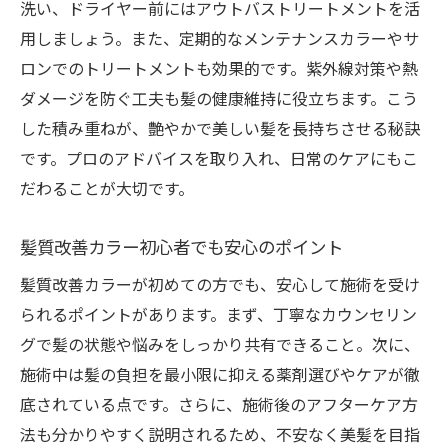
洗い、ドライヤー前にはアウトバストリートメントを活
健康な髪に導く髪質改善カラー活用術
用しましょう。また、定期的なメンテナンスカラーやサ
健康な髪を育む髪質改善カラーの取り入れ
ロンでのトリートメントも効果的です。紫外線対策や熱
方
ダメージを防ぐ工夫も髪の健康維持に役立ちます。こう
髪質改善カラーで目指す理想のヘアケア習
した積み重ねが、艶やかで美しい髪を長持ちさせる秘訣
慣
です。プロのアドバイスを取り入れ、日常のケアにもこ
髪質改善カラーが叶える美髪の秘訣を解説
だわることが大切です。
髪質改善カラーと他施術の違いを知ろう
髪質改善カラー初心者でも安心のポイント
未来の髪を守る髪質改善カラーのポイント
髪質改善カラーで長く艶髪を楽しむために
髪質改善カラーが初めての方でも、安心して施術を受け
られるポイントがあります。まず、丁寧なカウンセリン
グで髪の状態や悩みをしっかり共有できること。次に、
施術中は髪の負担を最小限に抑える薬剤選びやケアが徹
底されている点です。さらに、施術後のアフターケア方
法も分かりやすく説明されるため、不安なく美髪を目指