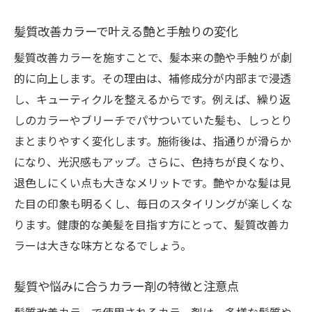
髪質別におすすめの髪質改善カラー活用法
髪質改善カラーで叶える艶と手触りの変化
ダメージを抑えた髪質改善カラーのコツを解説
髪質改善カラーを施すことで、髪本来の艶や手触りが劇
ダメージレス施術の髪質改善カラーがおす
的に向上します。その理由は、補修成分が内部まで浸透
すめ
し、キューティクルを整えるからです。例えば、繰り返
髪質改善カラー後のケアで差がつくポイン
しのカラーやブリーチでパサついていた髪も、しっとり
ト
まとまりやすく変化します。施術後は、指通りが滑らか
カラー剤選びでダメージを減らす方法
になり、光沢感もアップ。さらに、色持ちが良くなり、
髪質改善カラーの施術前後の注意点まとめ
退色しにくい点も大きなメリットです。艶やかな髪は見
髪の健康を守る髪質改善カラーの活用術
た目の印象も明るくし、毎日のスタイリングが楽しくな
ダメージケアに優れた髪質改善カラーの秘
ります。健康的な美髪を目指す方にとって、髪質改善カ
密
ラーは大きな味方となるでしょう。
髪質改善カラーで変わる日常のヘアケア習慣
髪質や悩みに合うカラー剤の特徴と注意点
髪質改善カラー後におすすめのヘアケア方
法