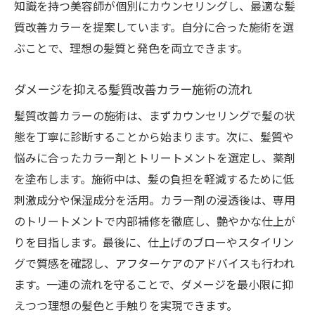
知識を持つ美容師が個別にカウンセリングし、最適な髪
艶やかな髪を目指す髪質改善カラーの活用
質改善カラーを提案しています。自分に合った施術を選
法
ぶことで、理想の髪質と発色を両立できます。
髪質改善カラーがもたらす美しい仕上がり
ダメージを抑える髪質改善カラー施術の流れ
カラー後も艶を保つ髪質改善ケアのコツ
髪質改善カラーで傷みにくい髪を実現
髪質改善カラーの施術は、まずカウンセリングで髪の状
態を丁寧に診断することから始まります。次に、髪質や
艶やかな髪に必要な髪質改善カラーの選択
悩みに合ったカラー剤とトリートメントを選定し、薬剤
髪の悩み解消に役立つ髪質改善カラーの秘密
を塗布します。施術中は、髪の負担を軽減するために低
髪質改善カラーが悩み解消に効果的な理由
刺激成分や保湿成分を活用。カラー剤の浸透後は、専用
パサつきやうねりに強い髪質改善カラーと
のトリートメントで内部補修を徹底し、艶やかな仕上が
は
りを目指します。最後に、仕上げのブローやスタイリン
髪質改善カラーで白髪やダメージにも対応
グで質感を確認し、アフターケアのアドバイスも行われ
悩みに寄り添う髪質改善カラーの選び方
ます。一連の流れを守ることで、ダメージを最小限に抑
髪質改善カラーの効果を長持ちさせる秘訣
えつつ理想の髪色と手触りを実現できます。