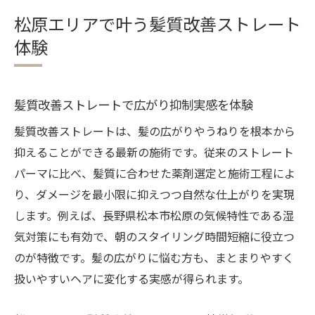
る
松原エリアで叶う髪質改善ストレート
口コミで話題の髪質改善ストレート施術体
体験
験
髪質改善ストレートで扱いやすさが続く理
由
髪質改善ストレートで広がり抑制実感を体験
自然な仕上がりへ導く髪質改善ストレート法
髪質改善ストレートは、髪の広がりやうねりを根本から
自然な髪質改善ストレートの最新技術とは
抑えることができる最新の施術です。従来のストレート
髪質改善ストレートで柔らかな質感を実現
パーマに比べ、髪質に合わせた薬剤選定と施術工程によ
仕上がり重視の髪質改善ストレート施術方
り、ダメージを最小限に抑えつつ自然な仕上がりを実現
法
します。例えば、長野県松本市松原の気候特性である湿
髪質改善ストレートでツヤと自然さを両立
気対策にも有効で、朝のスタイリング時間短縮に役立つ
のが特徴です。髪の広がりに悩む方も、まとまりやすく
髪質改善ストレートによる違和感ない仕上
扱いやすいヘアに変化する実感が得られます。
げ方
髪のクセが気になる方へ新提案