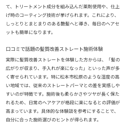
ント
て、トリートメント成分を組み込んだ薬剤使用や、仕上
げ時のコーティング技術が挙げられます。これにより、
雨の日も快適な髪質改善ストレートの秘密
しっとりとまとまりのある艶髪へと導き、毎日のヘアセ
髪質改善ストレートでストレスフリーな毎
ットも簡単になります。
日を
扱いやすさ重視の髪質改善パーマ術
口コミで話題の髪質改善ストレート施術体験
髪質改善ストレートで扱いやすさを実感
実際に髪質改善ストレートを体験した方からは、「髪の
毎日が楽になる髪質改善ストレートパーマ
広がりが収まり、手入れが楽になった」といった声が多
術
く寄せられています。特に松本市松原のような湿度の高
髪質改善ストレートの施術で手間を大幅削
い地域では、従来のストレートパーマとの差を実感しや
減
すいのが特徴です。施術後も柔らかさやツヤが長く保た
髪質改善ストレートで朝のセットが簡単に
れるため、日常のヘアケアが格段に楽になるとの評価が
なる
高まっています。具体的な体験談を参考にすることで、
扱いやすい髪を目指す髪質改善ストレート
自分に合った施術選びのヒントが得られます。
術