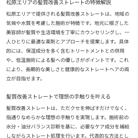
松原エリアの髪質改善ストレートの特徴解説
クセ毛対策に最適な髪質改善ストレート法
松原エリアで提供される髪質改善ストレートは、地域の
髪質改善ストレートでうねりを自然に抑制
気候や水質を考慮した施術が特徴です。地元に根ざした
クセ毛が扱いやすくなる髪質改善ストレー
美容師が髪質や生活環境を丁寧にカウンセリングし、一
ト
人ひとりに最適な薬剤とアプローチを提案します。具体
髪質改善ストレートで悩みを根本からサポ
的には、保湿成分を多く含むトリートメントとの併用
ート
や、低温施術による髪への優しさがポイントです。これ
クセ毛女性に人気の髪質改善ストレート施
により、長期的な美しさと健康的なストレートヘアの両
術
立が目指せます。
湿気に強いストレートヘアを実現する秘訣
髪質改善ストレートで理想の手触りを叶える
湿気対策に髪質改善ストレートが効果的な
理由
髪質改善ストレートは、ただクセを伸ばすだけでなく、
髪質改善ストレートなら梅雨でも崩れにく
指通りなめらかな理想の手触りを実現します。施術前の
い髪へ
水分・油分バランス診断を基に、必要なケア成分を補給
湿気に負けない髪質改善ストレートのポイ
しながらストレート処理を行います。代表的な方法とし