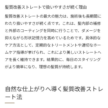
髪質改善ストレートで扱いやすさが続く理由
髪質改善ストレートならではのメリット解説
髪質改善ストレートの持続性と美しさの理
髪質改善ストレートの最大の魅力は、施術後も長期間に
由
わたり扱いやすさが続く点です。これは、髪内部の補修
と外部のコーティングを同時に行うことで、ダメージを
髪質改善ストレートでダメージ軽減のメリ
抑えながら形状記憶力を高めているためです。具体的な
ット
ケア方法として、定期的なトリートメントや適切なホー
髪質改善ストレートが選ばれるポイント解
ムケア指導が挙げられ、これにより美しいストレートヘ
説
アを長く維持できます。結果的に、毎日のスタイリング
仕上がり満足度が高い髪質改善ストレート
がより簡単になり、理想の髪質が持続します。
の特徴
髪質改善ストレートでコスパも抜群な理由
自然な仕上がりへ導く髪質改善ストレ
ート法