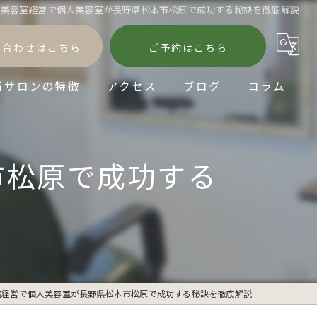
美容室経営で個人美容室が長野県松本市松原で成功する秘訣を徹底解説
い合わせはこちら
ご予約はこちら
当サロンの特徴
アクセス
ブログ
コラム
髪質改善
市松原で成功する
縮毛矯正
パーマ
ダメージケア
ショートヘア
室経営で個人美容室が長野県松本市松原で成功する秘訣を徹底解説