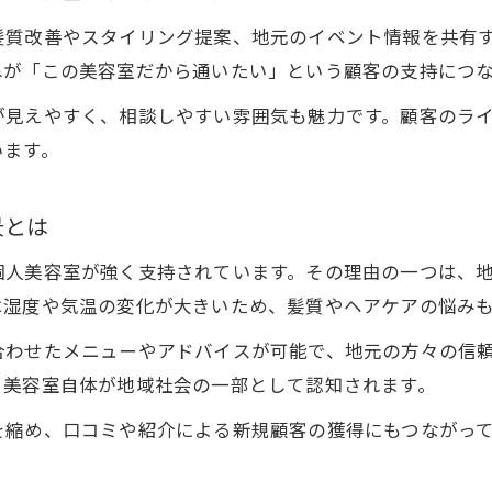
長野県松本市松原で叶える個人美容室の夢
髪質改善やスタイリング提案、地元のイベント情報を共有
個人美容室の夢を実現する地域密着型経営
ねが「この美容室だから通いたい」という顧客の支持につ
松原で独立開業を成功させる秘訣と実例
が見えやすく、相談しやすい雰囲気も魅力です。顧客のラ
個人美容室が描く理想の店舗づくりと実践法
います。
長野県松本市松原の市場分析と個人美容室戦略
夢を叶えるための個人美容室の独自ブランディン
景とは
地域密着で個人美容室が成功する仕組み
個人美容室が強く支持されています。その理由の一つは、
地域密着型個人美容室が選ばれる理由と工夫
は湿度や気温の変化が大きいため、髪質やヘアケアの悩み
コミュニティと共に歩む個人美容室経営の重要性
合わせたメニューやアドバイスが可能で、地元の方々の信
地元顧客に寄り添うサービスが生む信頼関係
、美容室自体が地域社会の一部として認知されます。
プラーナに学ぶ独自路線の個人美容室戦略
を縮め、口コミや紹介による新規顧客の獲得にもつながっ
個人美容室の集客を高める地域活動の活用法
個人美容室を始めるなら知っておきたい要素