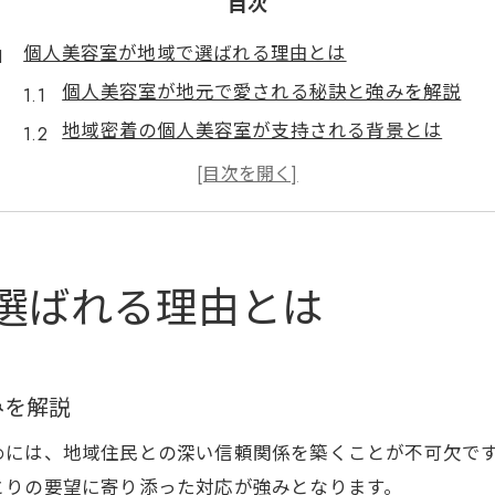
目次
個人美容室が地域で選ばれる理由とは
個人美容室が地元で愛される秘訣と強みを解説
地域密着の個人美容室が支持される背景とは
個人美容室が選ばれるための信頼づくりのコツ
プラージュやプラーナとの違いを意識した経営方
顧客が個人美容室に求める価値とサービス
美容室経営のコツを松原から学ぶ
選ばれる理由とは
個人美容室が松原で実践する経営ノウハウ
地域ニーズに応える美容室経営の工夫と工夫例
個人美容室の経営効率化を図る具体策とは
みを解説
株式会社ハマ プラーナ経営戦略も参考に応用
めには、地域住民との深い信頼関係を築くことが不可欠で
スタッフ教育と個人美容室の成長の関係性
とりの要望に寄り添った対応が強みとなります。