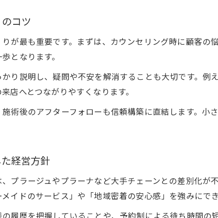
個人美容室開業時に必要な準備と心構え
りのコツ
地域に根ざす個人美容室のブランディング術
くりが最も重要です。まずは、カウンセリング時に顧客の
個人美容室経営で押さえるべき法的ポイント
一歩となります。
スタッフ採用と育成のポイントを個人美容室目線
っかり説明し、疑問や不安を解消することも大切です。例
株式会社ハマ プラーナの事例から学ぶ開業成功例
の来店へとつながりやすくなります。
顧客満足度を高める経営戦略に注目
、施術後のアフターフォローも信頼構築に直結します。小
個人美容室が実践する顧客満足度向上の秘訣
お客様の要望に応える個人美容室の提案力
リピーターを生む個人美容室のサービス設計
した経営方針
口コミが広がる個人美容室の接客スタイルとは
は、プラージュやプラーナなど大手チェーンとの差別化が
プラージュやプラーナとの違いで差別化を図る
ーメイドのサービス」や「地域密着の安心感」を強みにで
髪の履歴を把握していることや、予約制による待ち時間の