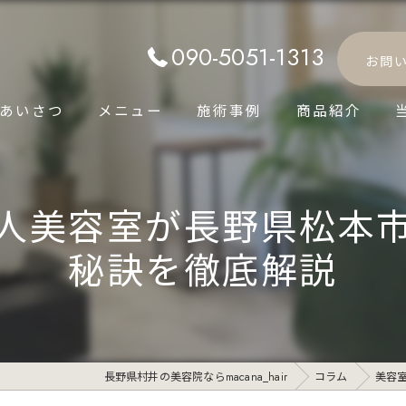
090-5051-1313
お問
あいさつ
メニュー
施術事例
商品紹介
人美容室が長野県松本
秘訣を徹底解説
長野県村井の美容院ならmacana_hair
コラム
美容