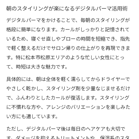
自分に合うパーマを選ぶポイントを紹介
朝のスタイリングが楽になるデジタルパーマ活用術
デジタルパーマが向く髪質・希望スタイル
デジタルパーマをかけることで、毎朝のスタイリングが
とは
格段に簡単になります。カールがしっかりと記憶されて
カールの持続力を重視するならデジタルパーマ
いるため、寝ぐせ直しやブローの時間を短縮でき、指先
デジタルパーマで長持ちカールを実現する
で軽く整えるだけでサロン帰りの仕上がりを再現できま
方法
す。特に松本市松原エリアのような忙しい女性にとっ
て、時短は大きな魅力です。
カールの持続力を高めるデジタルパーマの
コツ
具体的には、朝は全体を軽く濡らしてからドライヤーで
デジタルパーマはどれくらい持つのか徹底
やさしく乾かし、スタイリング剤を少量なじませるだけ
解説
で、ふんわりとしたカールが復活します。スタイリング
に不慣れな方や、アレンジのバリエーションを楽しみた
毎日スタイリングが楽になる持続パーマ活
い方にも適しています。
用術
持ちの良さで選ばれるデジタルパーマの理
ただし、デジタルパーマ後は毎日のヘアケアも大切で
由
す。ダメージを抑えるトリートメントや、保湿系のスタ