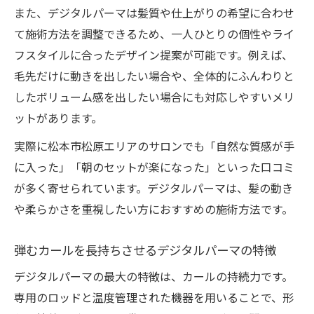
髪質診断から始めるデジタルパーマの効果
また、デジタルパーマは髪質や仕上がりの希望に合わせ
的施術
て施術方法を調整できるため、一人ひとりの個性やライ
デジタルパーマで髪質の悩みを解消する方
フスタイルに合ったデザイン提案が可能です。例えば、
法
毛先だけに動きを出したい場合や、全体的にふんわりと
ダメージを抑えたい方におすすめのパーマ方法
したボリューム感を出したい場合にも対応しやすいメリ
ダメージレスなデジタルパーマの施術ポイ
ットがあります。
ント
実際に松本市松原エリアのサロンでも「自然な質感が手
髪への優しさを追求したデジタルパーマ技
に入った」「朝のセットが楽になった」といった口コミ
術
が多く寄せられています。デジタルパーマは、髪の動き
デジタルパーマで叶う傷みにくいカール作
や柔らかさを重視したい方におすすめの施術方法です。
り
弾むカールを長持ちさせるデジタルパーマの特徴
パーマ施術後のダメージ対策とケア方法
デジタルパーマで美しい髪を保つ秘訣
デジタルパーマの最大の特徴は、カールの持続力です。
専用のロッドと温度管理された機器を用いることで、形
松本市松原エリアで話題のデジタルパーマ体験