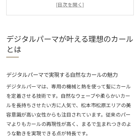
弾むカールを長持ちさせるデジタルパーマ
の特徴
朝のスタイリングが楽になるデジタルパー
マ活用術
デジタルパーマが叶える理想のカール
デジタルパーマが理想のヘアスタイルに近
とは
づく理由
なりたい雰囲気別デジタルパーマの提案ポ
イント
デジタルパーマで実現する自然なカールの魅力
髪質に合わせたデジタルパーマの魅力解説
デジタルパーマは、専用の機械と熱を使って髪にカール
髪質ごとの最適なデジタルパーマの選び方
を定着させる技術です。自然なウェーブや柔らかいカー
細毛・硬毛にもぴったりなデジタルパーマ
ルを長持ちさせたい方に人気で、松本市松原エリアの美
の工夫
容意識が高い女性からも注目されています。従来のパー
デジタルパーマが髪質改善に役立つ理由と
マよりもカールの再現性が高く、まるで生まれつきのよ
は
うな動きを実現できる点が特長です。