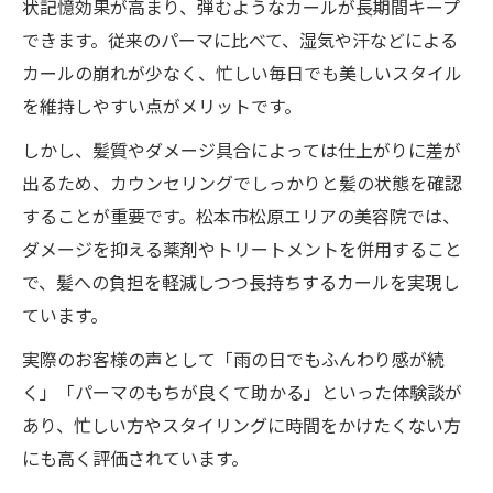
状記憶効果が高まり、弾むようなカールが長期間キープ
松本市松原で人気のデジタルパーマ体験談
できます。従来のパーマに比べて、湿気や汗などによる
実際のデジタルパーマ施術後の仕上がり比
カールの崩れが少なく、忙しい毎日でも美しいスタイル
較
を維持しやすい点がメリットです。
松本市松原エリアで選ばれるデジタルパー
しかし、髪質やダメージ具合によっては仕上がりに差が
マ理由
出るため、カウンセリングでしっかりと髪の状態を確認
エリアで注目されるデジタルパーマの特徴
することが重要です。松本市松原エリアの美容院では、
口コミで分かるデジタルパーマ満足ポイン
ダメージを抑える薬剤やトリートメントを併用すること
ト
で、髪への負担を軽減しつつ長持ちするカールを実現し
デジタルパーマと通常パーマの違いを比較
ています。
デジタルパーマと普通のパーマの違いを解
実際のお客様の声として「雨の日でもふんわり感が続
説
く」「パーマのもちが良くて助かる」といった体験談が
持続力や仕上がりの違いをデジタルパーマ
あり、忙しい方やスタイリングに時間をかけたくない方
で検証
にも高く評価されています。
デジタルパーマと従来パーマの特徴比較