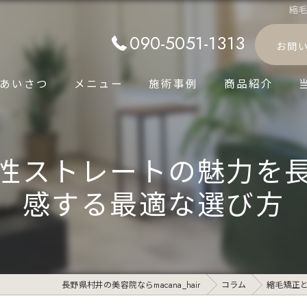
縮
090-5051-1313
お問
あいさつ
メニュー
施術事例
商品紹介
性ストレートの魅力を
感する最適な選び方
長野県村井の美容院ならmacana_hair
コラム
縮毛矯正