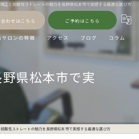
毛矯正と弱酸性ストレートの魅力を長野県松本市で実感する最適な選び方
い合わせはこちら
ご予約はこちら
当サロンの特徴
アクセス
ブログ
コラム
髪質改善
長野県松本市で実
縮毛矯正
パーマ
ダメージケア
ショートヘア
と弱酸性ストレートの魅力を長野県松本市で実感する最適な選び方