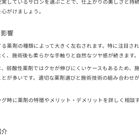
充実しているサロンを選ぶことで、仕上がりの美しさと持
縮毛矯正でダメージを抑えた髪質改善が可能に
を心がけましょう。
弱酸性ストレートで柔らかく自然な髪に導く
ダメージレス縮毛矯正の施術ポイントと注意点
る影響
縮毛矯正と髪質改善トリートメントの併用例
する薬剤の種類によって大きく左右されます。特に注目さ
口コミに学ぶダメージレス施術の評判と効果
なく、施術後も柔らかな手触りと自然なツヤ感が続きます
カラーと併用できる弱酸性ストレートの魅力
は、弱酸性薬剤ではクセが伸びにくいケースもあるため、
カラーと縮毛矯正の併用で理想の髪色と質感に
ことが多いです。適切な薬剤選びと施術技術の組み合わせ
弱酸性ストレートはカラーと同時施術が可能
縮毛矯正とカラー併用時の髪への優しいアプロー
ング時に薬剤の特徴やメリット・デメリットを詳しく相談
カラーも楽しめるダメージレス縮毛矯正の方法
。
髪の艶と手触りを両立する施術選びのコツ
紹介