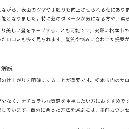
縮毛矯正と酸性ストレートの違い徹底比較
えながら、表面のツヤや手触りも向上させられる点にあり
縮毛矯正と酸性ストレートの効果を比較解説
可能となりました。特に髪のダメージが気になる方や、柔
髪質やクセに合う施術の選び方とポイント
より美しい髪をキープすることも可能です。実際に松本市
酸性ストレートが向かない髪質とその理由
った口コミも多く見られます。髪質や悩みに合わせた提案
弱酸性縮毛矯正のデメリットや注意点を解説
縮毛矯正と酸性ストレートのメリット比較
理想の仕上がりを目指す縮毛矯正のポイント
ト解説
理想の仕上がりを叶える縮毛矯正の施術工程
想の仕上がりを明確にすることが重要です。松本市内のサ
縮毛矯正で失敗しないための事前カウンセリング
。
髪質改善トリートメントと縮毛矯正の相性とは
が少なく、ナチュラルな質感を重視したい方におすすめで
縮毛矯正の仕上がりを左右するスタイリストの技
適しています。自分に合った方法を選ぶには、事前カウン
ダメージレスな縮毛矯正で艶髪を実現する方法
縮毛矯正で叶うダメージレスな髪質変化とは