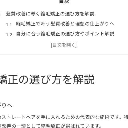
目次
髪質改善に導く縮毛矯正の選び方を解説
縮毛矯正で叶う髪質改善と理想の仕上がりへ
自分に合う縮毛矯正の選び方やポイント解説
縮毛矯正の薬剤選びが髪質改善に与える影響
口コミで人気の縮毛矯正施術の特徴を紹介
縮毛矯正専門店で受けられる丁寧なカウンセリン
自然な艶と手触りを叶える弱酸性ストレート
矯正の選び方を解説
弱酸性ストレートで実現する自然な艶と手触り
縮毛矯正と弱酸性ストレートの違いと選び方
髪へのダメージを抑える弱酸性ストレートの秘密
がりへ
縮毛矯正後の手触りを長持ちさせるケア方法
のストレートヘアを手に入れるための代表的な施術です。
弱酸性ストレート体験者のリアルな口コミ紹介
質改善の一環として縮毛矯正が選ばれています。