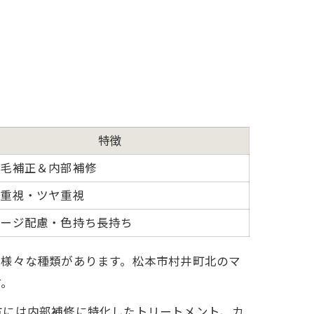
特徴
せ毛補正＆内部補修
修重視・ツヤ重視
メージ配慮・色持ち長持ち
は様々な種類があります。松本市村井町北のマ
す。
方には内部補修に特化したトリートメント、カ