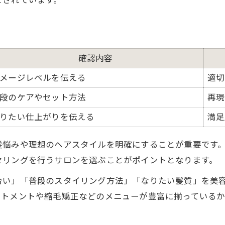
とされています。
体験者が語る髪質改善の満足度一覧
髪質改善で感じる具体的な変化とは
マンツーマン施術で実感する特別感
確認内容
髪質改善のビフォーアフターを徹底解説
メージレベルを伝える
適切
髪質改善体験で大切にしたいポイント
段のケアやセット方法
再現
りたい仕上がりを伝える
満足
髪悩みや理想のヘアスタイルを明確にすることが重要です
セリングを行うサロンを選ぶことがポイントとなります。
合い」「普段のスタイリング方法」「なりたい髪質」を美
ートメントや縮毛矯正などのメニューが豊富に揃っている