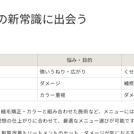
髪質改善に強いマンツーマンサロンの特徴
自分史上最高の髪へ導くマンツーマン施術
の新常識に出会う
マンツーマン施術の流れと髪質改善効果一覧
一対一対応が髪質改善にもたらす安心感
理想の髪へ導くオーダーメイド施術の魅力
髪質改善に最適なカウンセリングの進め方
悩み・目的
施術前後で変わる髪質の実感ポイント
強いうねり・広がり
く
髪質改善なら専門的なケアで理想に近づく
ダメージ
補
専門的ケアの内容と髪質改善効果比較
カラー重視
ダ
髪質改善が叶う施術の選び方とは
理想の髪質へ導くプロの技術力
・縮毛矯正・カラーと組み合わせた施術など、メニューに
髪質や悩みに合わせたケア方法のポイント
理想の仕上がりに合わせて、最適なメニュー選びが可能で
髪質改善で得られる美髪の変化とは
と髪質改善トリートメントのセット、ダメージが気になる