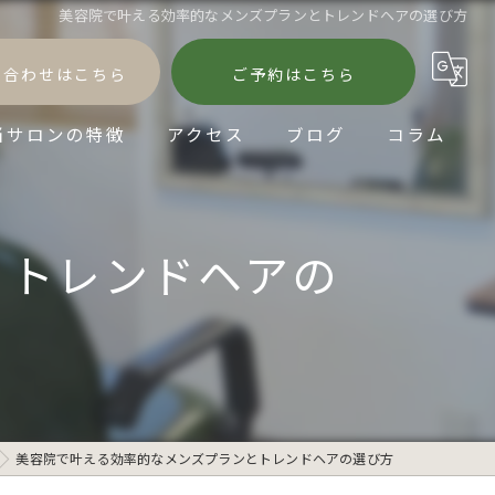
美容院で叶える効率的なメンズプランとトレンドヘアの選び方
い合わせはこちら
ご予約はこちら
当サロンの特徴
アクセス
ブログ
コラム
髪質改善
とトレンドヘアの
縮毛矯正
パーマ
ダメージケア
ショートヘア
美容院で叶える効率的なメンズプランとトレンドヘアの選び方