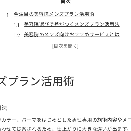
目次
今注目の美容院メンズプラン活用術
美容院選びで差がつくメンズプラン活用法
美容院のメンズ向けおすすめサービスとは
効率的に美容院を使う男性のポイント
美容院で叶える人気のメンズヘアスタイル
美容院のメンズプラン利用実例を解説
効率重視なら美容院で叶うトレンドヘア
ズプラン活用術
美容院で短時間施術のトレンドヘア体験
美容院の効率的なカットで時短を実現
美容院で人気のメンズトレンド髪型集
用法
美容院のメンズ対応で仕上がりに満足
やカラー、パーマをはじめとした男性専用の施術内容やメ
美容院活用でメンズの時短スタイリング
合わせて提案されるため、仕上がりに大きな違いが出ます