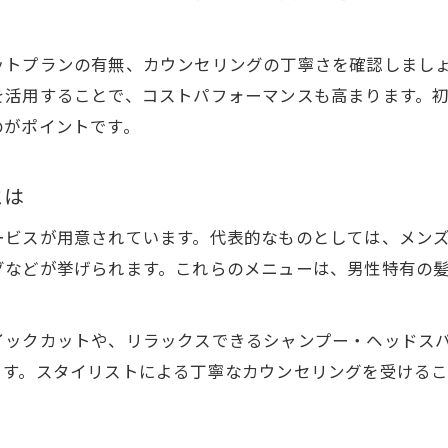
美容院のメンズプランで安心の変身体験
美容院のメンズプランで不安を解消する方法
ットプランの有無、カウンセリングの丁寧さを確認しまし
美容院初心者も安心のカウンセリング術
を活用することで、コストパフォーマンスも高まります。
美容院ならではの安心サポート体制とは
のがポイントです。
男性が美容院を選ぶ際の安心ポイント
とは
美容院利用が初めてでも安心のサービス
忙しい男性に最適な美容院活用のコツ
ービスが用意されています。代表的なものとしては、メン
美容院活用で忙しい男性も手軽に変身
グなどが挙げられます。これらのメニューは、男性特有の
美容院予約のコツでスムーズな施術を実現
美容院の時短メンズメニューで効率アップ
イックカットや、リラックスできるシャンプー・ヘッドス
美容院で短時間でも満足の仕上がりを実感
ます。スタイリストによる丁寧なカウンセリングを受ける
。
美容院利用を短時間で終える工夫とは
ヘアスタイル維持に便利な美容院選び方