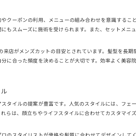
美容院のメンズ向け定期プランの特徴
美容院でヘアスタイル維持が簡単になる理由
約やクーポンの利用、メニューの組み合わせを意識するこ
間にもスムーズに施術を受けられます。また、セットメニ
美容院のアフターケアで長持ちする髪型
美容院選びで理想のヘアスタイルを保つ
美容院の定期利用がメンズにおすすめな訳
回の来店がメンズカットの目安とされています。髪型を長
自分に合った頻度を決めることが大切です。効率よく美容
美容院で理想メンズカットを叶える秘訣
美容院で叶える理想メンズカットのポイント
美容院カウンセリングで希望を伝える方法
イル
美容院の技術で差がつくメンズカット術
アスタイルの提案が豊富です。人気のスタイルには、フェ
美容院選びが理想を実現する理由とは
これらは、顔立ちやライフスタイルに合わせてカスタマイ
美容院で納得のメンズカットを受けるコツ
プロのスタイリストが骨格や髪質に合わせてデザインして